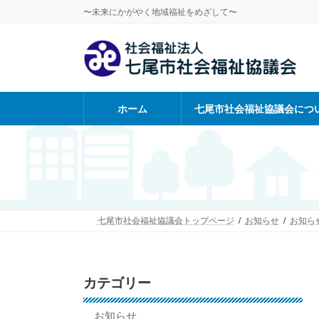
コ
ナ
〜未来にかがやく地域福祉をめざして〜
ン
ビ
テ
ゲ
ン
ー
ツ
シ
へ
ョ
ス
ン
ホーム
七尾市社会福祉協議会につ
キ
に
ッ
移
プ
動
七尾市社会福祉協議会トップページ
お知らせ
お知ら
カテゴリー
お知らせ