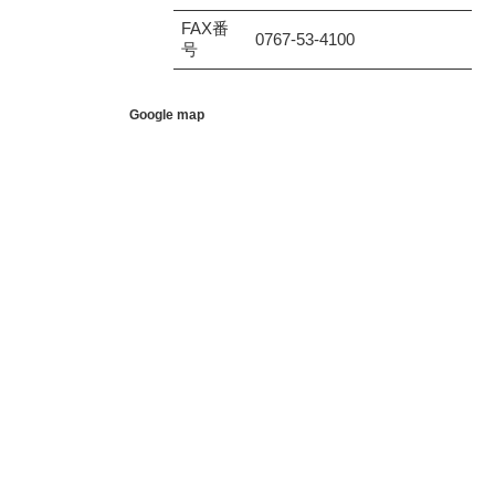
FAX番
0767-53-4100
号
Google map