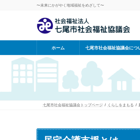
コ
ナ
〜未来にかがやく地域福祉をめざして〜
ン
ビ
テ
ゲ
ン
ー
ツ
シ
へ
ョ
ス
ン
ホーム
七尾市社会福祉協議会につ
キ
に
ッ
移
プ
動
七尾市社会福祉協議会トップページ
くらしをまもる