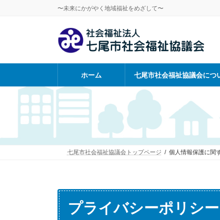
コ
ナ
〜未来にかがやく地域福祉をめざして〜
ン
ビ
テ
ゲ
ン
ー
ツ
シ
へ
ョ
ス
ン
ホーム
七尾市社会福祉協議会につ
キ
に
ッ
移
プ
動
七尾市社会福祉協議会トップページ
個人情報保護に関
プライバシーポリシー