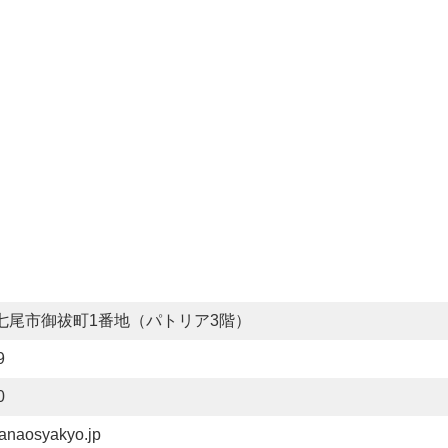
11 七尾市御祓町1番地（パトリア3階）
9
0
naosyakyo.jp