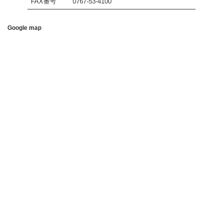
FAX番号
0767-53-4100
Google map