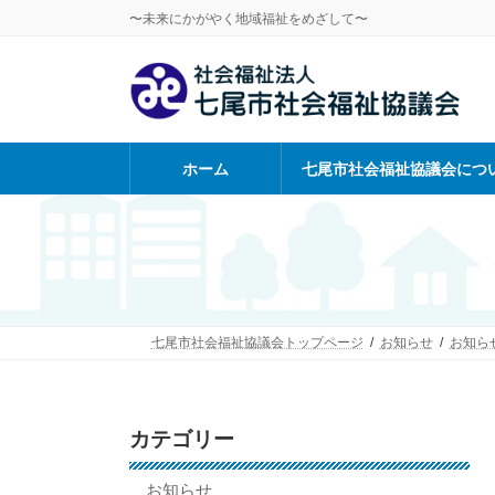
コ
ナ
〜未来にかがやく地域福祉をめざして〜
ン
ビ
テ
ゲ
ン
ー
ツ
シ
へ
ョ
ス
ン
ホーム
七尾市社会福祉協議会につ
キ
に
ッ
移
プ
動
七尾市社会福祉協議会トップページ
お知らせ
お知ら
カテゴリー
お知らせ