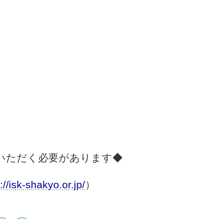
ていただく必要があります◆
://isk-shakyo.or.jp/
）