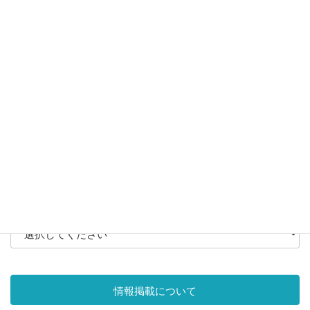
事業活動・実績
地域・団体活動
広報誌
共同募金・義援金
法人・組織情報
その他
月別アーカイブ
情報掲載について