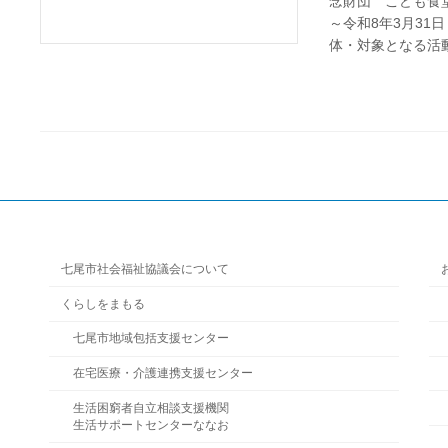
念財団 こども食堂
～令和8年3月3
体・対象となる活動：
七尾市社会福祉協議会について
くらしをまもる
七尾市地域包括支援センター
在宅医療・介護連携支援センター
生活困窮者自立相談支援機関
生活サポートセンターななお