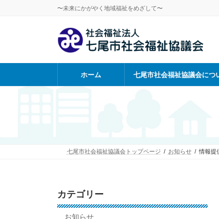
コ
ナ
〜未来にかがやく地域福祉をめざして〜
ン
ビ
テ
ゲ
ン
ー
ツ
シ
へ
ョ
ス
ン
ホーム
七尾市社会福祉協議会につ
キ
に
ッ
移
プ
動
七尾市社会福祉協議会トップページ
お知らせ
情報提
カテゴリー
お知らせ