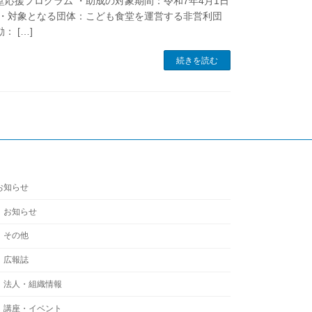
応援プログラム ・助成の対象期間：令和7年4月1日
1日・対象となる団体：こども食堂を運営する非営利団
 […]
続きを読む
お知らせ
お知らせ
その他
広報誌
法人・組織情報
講座・イベント