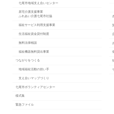
七尾市地域支え合いセンター
居宅介護支援事業
ふれあい介護七尾市社協
福祉サービス利用支援事業
生活福祉資金貸付制度
無料法律相談
福祉機器無料貸出事業
つながりをつくる
地域福祉活動の担い手
支え合いマップづくり
七尾市ボランティアセンター
様式集
緊急ファイル