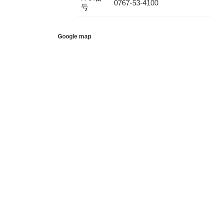
0767-53-4100
号
Google map