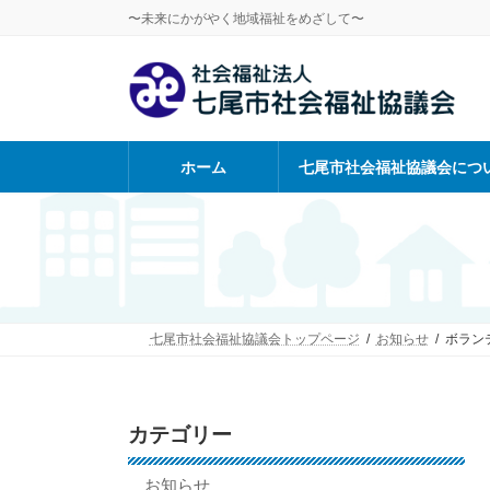
コ
ナ
〜未来にかがやく地域福祉をめざして〜
ン
ビ
テ
ゲ
ン
ー
ツ
シ
へ
ョ
ス
ン
ホーム
七尾市社会福祉協議会につ
キ
に
ッ
移
プ
動
七尾市社会福祉協議会トップページ
お知らせ
ボラン
カテゴリー
お知らせ